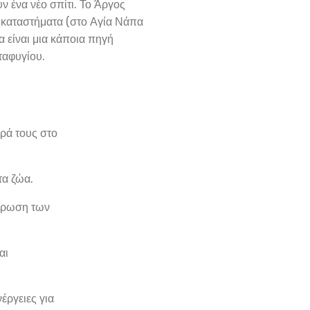
ν ένα νέο σπίτι. Το Άργος
 καταστήματα (στο Αγία Νάπα
α είναι μια κάποια πηγή
ταφυγίου.
ρά τους στο
τα ζώα.
είρωση των
αι
έργειες για