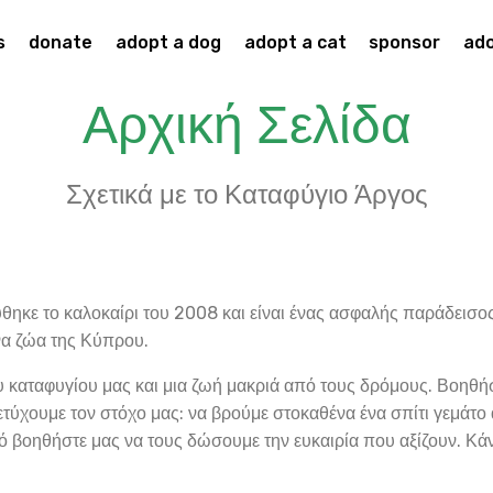
s
donate
adopt a dog
adopt a cat
sponsor
ado
Αρχική Σελίδα
Σχετικά με το Καταφύγιο Άργος
ηκε το καλοκαίρι του 2008 και είναι ένας ασφαλής παράδεισος 
να ζώα της Κύπρου.
υ καταφυγίου μας και μια ζωή μακριά από τους δρόμους. Βοηθή
πετύχουμε τον στόχο μας: να βρούμε στοκαθένα ένα σπίτι γεμάτ
τό βοηθήστε μας να τους δώσουμε την ευκαιρία που αξίζουν. Κάν