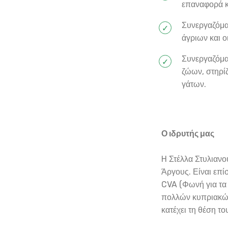
επαναφορά 
Συνεργαζόμα
άγριων και ο
Συνεργαζόμα
ζώων, στηρί
γάτων.
Ο ιδρυτής μας
H Στέλλα Στυλιανού
Άργους. Είναι επίσ
CVA (Φωνή για τα
πολλών κυπριακών
κατέχει τη θέση τ