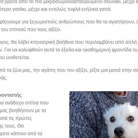
 να βρείτε από το πιο μικρόσωμοδιασταυρωμένο σκυλάκι, μέχρι 
τερο γατάκι, μέχρι και εντελώς τυφλά ενήλικα γατιά.
ι ψάχνουμε για ξεχωριστούς ανθρώπους που θα τα αγαπήσουν, όσ
ου σπιτιού που τους αξίζει.
ργος, θα λάβει κτηνιατρική βοήθεια που περιλαμβάνει από απλή
 Για να καλυφθούν αυτά τα έξοδα και ηκαθημερινή φροντίδα των
υ υιοθετείται.
ό τα ζώα μας, την αγάπη που του αξίζει, ρίξτε μια ματιά στην σ
σάς.
ροντιστής
ια ανάδοχα σπίτια που
μας βοηθήσουν με τα
ατά τις πρώτες
ς τους. Θα
ρετε κάποιο από τα