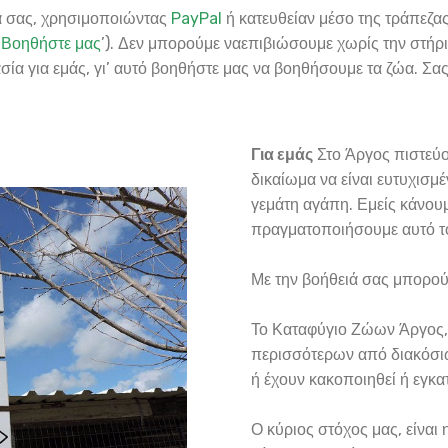
ρά σας, χρησιμοποιώντας
PayPal
ή κατευθείαν μέσο της τράπεζας
‘
Βοηθήστε μας
’). Δεν μπορούμε ναεπιβιώσουμε χωρίς την στήρι
σία για εμάς, γι’ αυτό βοηθήστε μας να βοηθήσουμε τα ζώα. Σα
Για εμάς
Στο Άργος πιστεύο
δικαίωμα να είναι ευτυχισμέν
γεμάτη αγάπη. Εμείς κάνουμ
πραγματοποιήσουμε αυτό το
Με την βοήθειά σας μπορού
Το Καταφύγιο Ζώων Άργος, ε
περισσότερων από διακόσιω
ή έχουν κακοποιηθεί ή εγκατ
Ο κύριος στόχος μας, είναι 