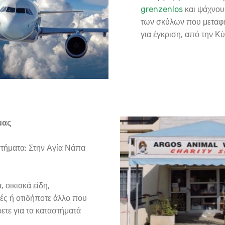
grenzenlos
και ψάχνου
των σκύλων που μεταφέρ
για έγκριση, από την Κ
μας
τήματα: Στην Αγία Νάπα
 οικιακά είδη,
ές ή οτιδήποτε άλλο που
ρετε για τα καταστήματά